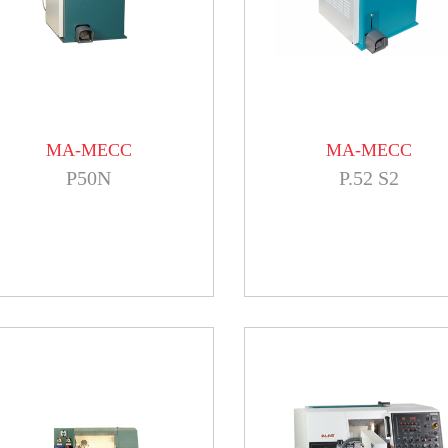
MA-MECC
MA-MECC
P50N
P.52 S2