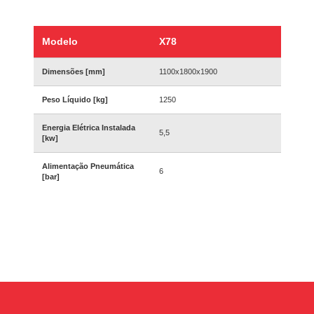
Modelo
X78
Dimensões [mm]
1100x1800x1900
Peso Líquido [kg]
1250
Energia Elétrica Instalada
5,5
[kw]
Alimentação Pneumática
6
[bar]