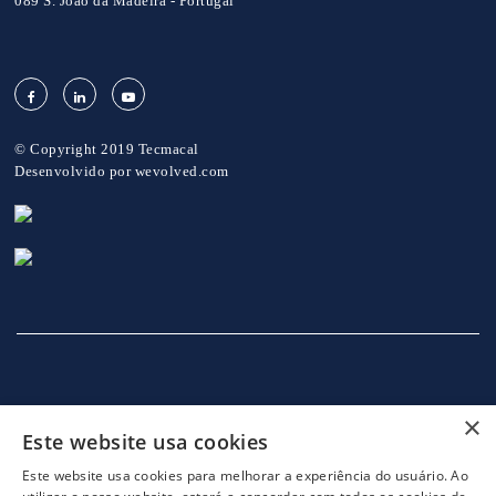
089 S. João da Madeira - Portugal
© Copyright 2019 Tecmacal
Desenvolvido por
wevolved.com
×
Este website usa cookies
INÍCIO
EMPRESA
SERVIÇOS
MÁQUINAS
NOTICIAS
CONTACTOS
POLITICA DE PRIVACIDADE
Este website usa cookies para melhorar a experiência do usuário. Ao