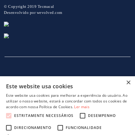
© Copyright 2019 Tecmacal
Desenvolvido por
wevolved.com
×
Este website usa cookies
INÍCIO
EMPRESA
SERVIÇOS
MÁQUINAS
NOTICIAS
CONTACTOS
POLITICA DE PRIVACIDADE
Este website usa cookies para melhorar a experiência do usuário. Ao
utilizar o nosso website, estará a concordar com todos os cookies de
acordo com nossa Política de Cookies.
Ler mais
ESTRITAMENTE NECESSÁRIOS
DESEMPENHO
DIRECIONAMENTO
FUNCIONALIDADE
projeto 46082 - GreenShoes 4.0
projeto 38470 - ADDITIVE.PIM