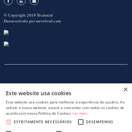
© Copyright 2019 Tecmacal
Desenvolvido por
wevolved.com
×
Este website usa cookies
INÍCIO
EMPRESA
SERVIÇOS
MÁQUINAS
NOTICIAS
CONTACTOS
POLITICA DE PRIVACIDADE
Este website usa cookies para melhorar a experiência do usuário. Ao
utilizar o nosso website, estará a concordar com todos os cookies de
acordo com nossa Política de Cookies.
Ler mais
ESTRITAMENTE NECESSÁRIOS
DESEMPENHO