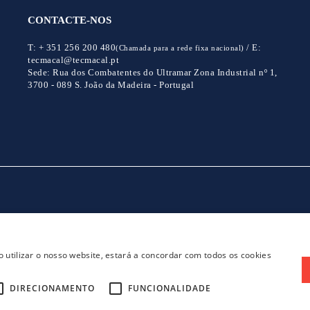
CONTACTE-NOS
T:
+ 351 256 200 480
/
E:
(Chamada para a rede fixa nacional)
tecmacal@tecmacal.pt
Sede:
Rua dos Combatentes do Ultramar Zona Industrial nº 1,
3700 - 089 S. João da Madeira - Portugal
CONTACTOS
POLITICA DE PRIVACIDADE
 utilizar o nosso website, estará a concordar com todos os cookies
DIRECIONAMENTO
FUNCIONALIDADE