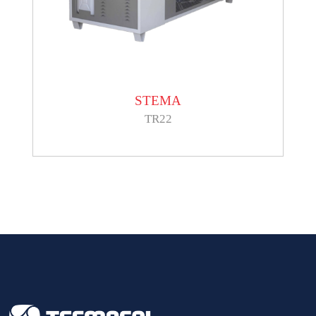
STEMA
TR22