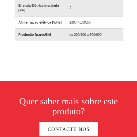
Energia Elétrica Instalada
2
[kw]
Alimentação elétrica [V/Hz]
220;440/50;60
Produção [pares/8h]
de 200/300 a 500/600
Quer saber mais sobre este
produto?
CONTACTE-NOS