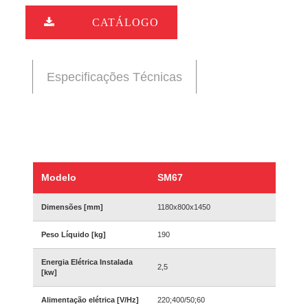
CATÁLOGO
Especificações Técnicas
Modelo
SM67
Dimensões [mm]
1180x800x1450
Peso Líquido [kg]
190
Energia Elétrica Instalada
2,5
[kw]
Alimentação elétrica [V/Hz]
220;400/50;60