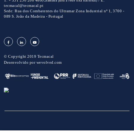
T:
+ 351 256 200 480
/
E:
(Chamada para a rede fixa nacional)
tecmacal@tecmacal.pt
Sede:
Rua dos Combatentes do Ultramar Zona Industrial nº 1, 3700 -
089 S. João da Madeira - Portugal
© Copyright 2019 Tecmacal
Desenvolvido por
wevolved.com