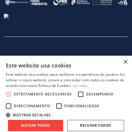
×
Este website usa cookies
INÍCIO
EMPRESA
SERVIÇOS
MÁQUINAS
NOTICIAS
CONTACTOS
POLITICA DE PRIVACIDADE
Este website usa cookies para melhorar a experiência do usuário. Ao
utilizar o nosso website, estará a concordar com todos os cookies de
acordo com nossa Política de Cookies.
Ler mais
ESTRITAMENTE NECESSÁRIOS
DESEMPENHO
DIRECIONAMENTO
FUNCIONALIDADE
projeto 46082 - GreenShoes 4.0
projeto 38470 - ADDITIVE.PIM
MOSTRAR DETALHES
ACEITAR TODOS
RECUSAR TODOS