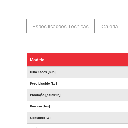
Especificações Técnicas
Galeria
Modelo
Dimensões [mm]
Peso Líquido [kg]
Produção [pares/8h]
Pressão [bar]
Consumo [w]