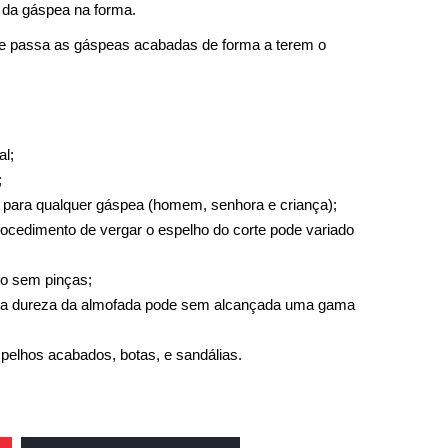
m da gáspea na forma.
e passa as gáspeas acabadas de forma a terem o
al;
;
o para qualquer gáspea (homem, senhora e criança);
rocedimento de vergar o espelho do corte pode variado
lho sem pinças;
o da dureza da almofada pode sem alcançada uma gama
pelhos acabados, botas, e sandálias.