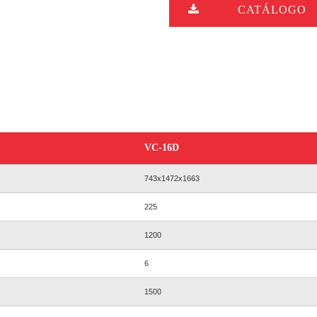
CATÁLOGO
VC-16D
743x1472x1663
225
1200
6
1500