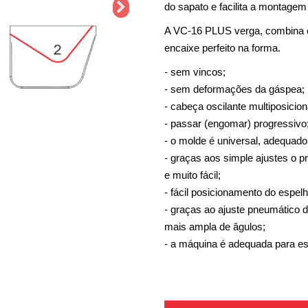
do sapato e facilita a montage
A VC-16 PLUS verga, combina 
encaixe perfeito na forma.
- sem vincos;
- sem deformações da gáspea;
- cabeça oscilante multiposicion
- passar (engomar) progressivo
- o molde é universal, adequad
- graças aos simple ajustes o p
e muito fácil;
- fácil posicionamento do espe
- graças ao ajuste pneumátic
mais ampla de âgulos;
- a máquina é adequada para es