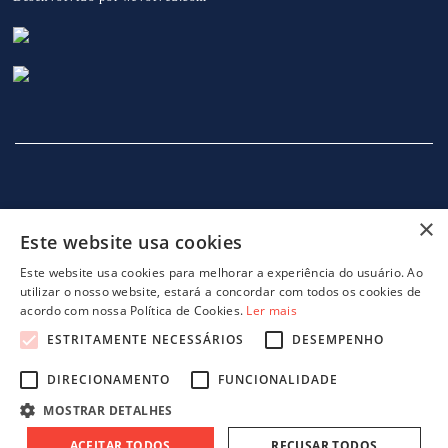
×
Este website usa cookies
INÍCIO
EMPRESA
SERVIÇOS
MÁQUINAS
NOTICIAS
CONTACTOS
POLITICA DE PRIVACIDADE
Este website usa cookies para melhorar a experiência do usuário. Ao
utilizar o nosso website, estará a concordar com todos os cookies de
acordo com nossa Política de Cookies.
Ler mais
ESTRITAMENTE NECESSÁRIOS
DESEMPENHO
DIRECIONAMENTO
FUNCIONALIDADE
projeto 46082 - GreenShoes 4.0
projeto 38470 - ADDITIVE.PIM
MOSTRAR DETALHES
ACEITAR TODOS
RECUSAR TODOS