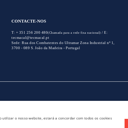
CONTACTE-NOS
T:
+ 351 256 200 480
/
E:
(Chamada para a rede fixa nacional)
tecmacal@tecmacal.pt
Sede:
Rua dos Combatentes do Ultramar Zona Industrial nº 1,
3700 - 089 S. João da Madeira - Portugal
CONTACTOS
POLITICA DE PRIVACIDADE
 utilizar o nosso website, estará a concordar com todos os cookies