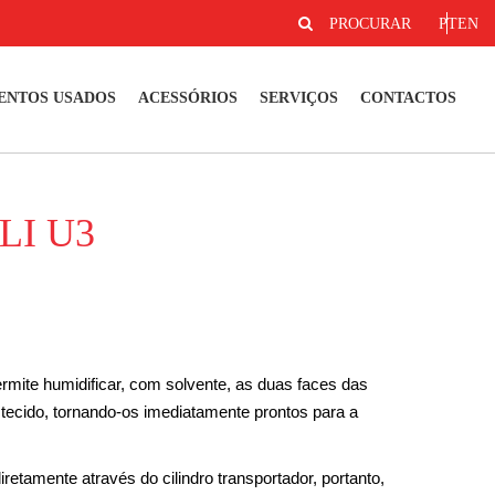
PROCURAR
PT
EN
ENTOS USADOS
ACESSÓRIOS
SERVIÇOS
CONTACTOS
LI U3
rmite humidificar, com solvente, as duas faces das
 tecido, tornando-os imediatamente prontos para a
retamente através do cilindro transportador, portanto,