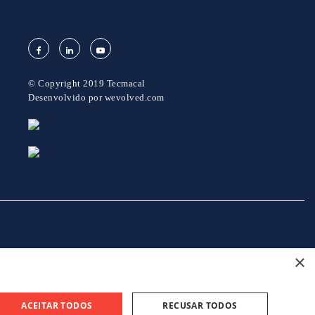
© Copyright 2019 Tecmacal
Desenvolvido por
wevolved.com
×
projeto 46082 - GreenShoes 4.0
projeto 38470 - ADDITIVE.PIM
ACEITAR TODOS
RECUSAR TODOS