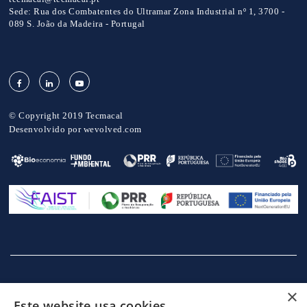
Sede:
Rua dos Combatentes do Ultramar Zona Industrial nº 1, 3700 -
089 S. João da Madeira - Portugal
© Copyright 2019 Tecmacal
Desenvolvido por
wevolved.com
×
INÍCIO
EMPRESA
SERVIÇOS
MÁQUINAS
NOTICIAS
Este website usa cookies
CONTACTOS
POLITICA DE PRIVACIDADE