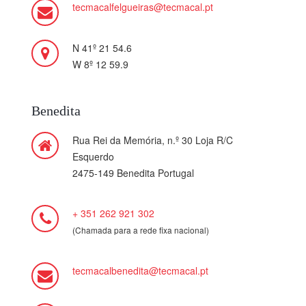
tecmacalfelgueiras@tecmacal.pt
N 41º 21 54.6
W 8º 12 59.9
Benedita
Rua Rei da Memória, n.º 30 Loja R/C
Esquerdo
2475-149 Benedita Portugal
+ 351 262 921 302
(Chamada para a rede fixa nacional)
tecmacalbenedita@tecmacal.pt