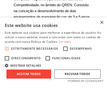
Competitividade, no âmbito do QREN. Consistiu
na conceção e desenvolvimento de dois
equipamentos de maquinação cnc de 3 e 5 eixos,
×
que constituem uma solução inovadora de
Este website usa cookies
estrutura modular, flexível, que permite a
Este website usa cookies para melhorar a experiência do usuário. Ao
realização de operações de fresagem, furação e
utilizar o nosso website, estará a concordar com todos os cookies de
gravação, entre outras, possuindo capacidade
acordo com nossa Política de Cookies.
Ler mais
para trabalhar materiais de naturezas, espessuras
ESTRITAMENTE NECESSÁRIOS
DESEMPENHO
e volumes diversificados desde materiais macios,
DIRECIONAMENTO
FUNCIONALIDADE
ligas leves, ligas de alumínio, com elevada
garantia na sua relação flexibilidade-custo-
MOSTRAR DETALHES
performance, capaz de dar resposta às
ACEITAR TODOS
RECUSAR TODOS
necessidades de diferentes mercados e diferentes
POWERED BY COOKIESCRIPT
sectores de atividade.